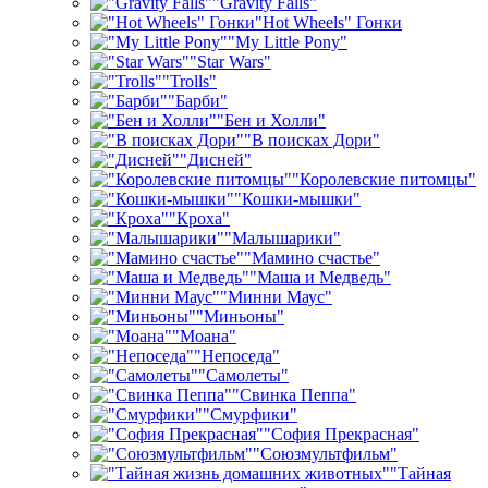
"Gravity Falls"
"Hot Wheels" Гонки
"My Little Pony"
"Star Wars"
"Trolls"
"Барби"
"Бен и Холли"
"В поисках Дори"
"Дисней"
"Королевские питомцы"
"Кошки-мышки"
"Кроха"
"Малышарики"
"Мамино счастье"
"Маша и Медведь"
"Минни Маус"
"Миньоны"
"Моана"
"Непоседа"
"Самолеты"
"Свинка Пеппа"
"Смурфики"
"София Прекрасная"
"Союзмультфильм"
"Тайная