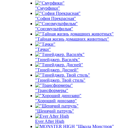
"Смурфики"
"София Прекрасная"
"Союзмультфильм"
"Тайная жизнь домашних животных"
"Тачки"
"Тинейджер. Василёк"
"Тинейджер. Дисней"
"Тинейджер. Твой стиль"
"Трансформеры"
"Хороший динозавр"
"Щенячий патруль"
Ever After High