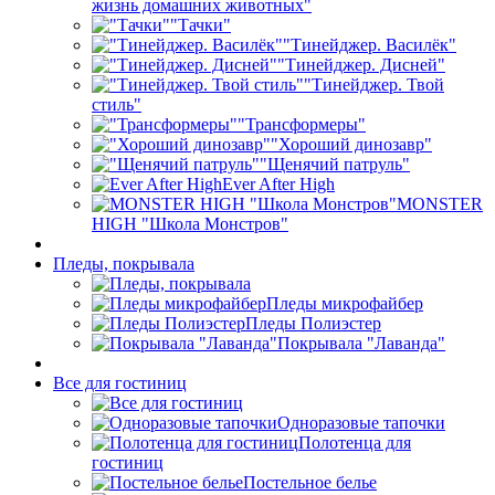
жизнь домашних животных"
"Тачки"
"Тинейджер. Василёк"
"Тинейджер. Дисней"
"Тинейджер. Твой
стиль"
"Трансформеры"
"Хороший динозавр"
"Щенячий патруль"
Ever After High
MONSTER
HIGH "Школа Монстров"
Пледы, покрывала
Пледы микрофайбер
Пледы Полиэстер
Покрывала "Лаванда"
Все для гостиниц
Одноразовые тапочки
Полотенца для
гостиниц
Постельное белье