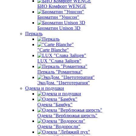
БИО Комфорт WENGE
Биоматин "Унисон"
Биоматин Unison 3D
Перкаль
"Carte Blanche"
LUX "Слава Зайцев"
Перкаль "Романтика"
ЭкоДом. "Цветотерапия"
Одеяла и подушки
Одеяла "Бамбук"
Одеяла "Верблюжья шерсть"
Одеяла "Водоросли"