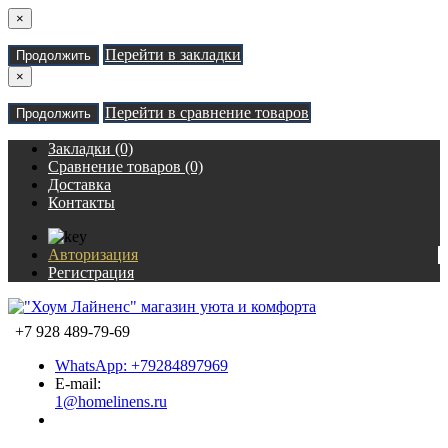
×
Перейти в закладки
Продолжить
×
Перейти в сравнение товаров
Продолжить
Закладки (0)
Сравнение товаров (0)
Доставка
Контакты
Авторизация
Регистрация
+7 928 489-79-69
WhatsApp: +79284897969
E-mail:
1@homelinens.ru