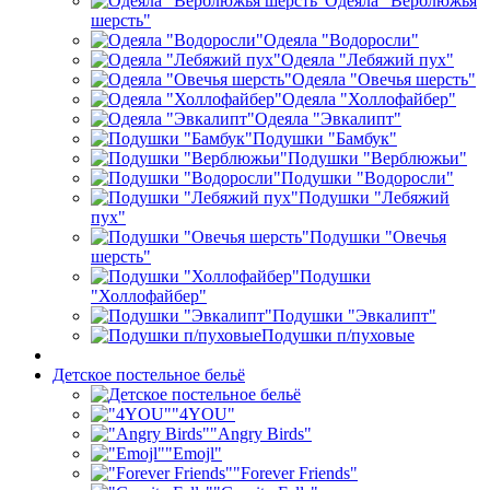
Одеяла "Верблюжья
шерсть"
Одеяла "Водоросли"
Одеяла "Лебяжий пух"
Одеяла "Овечья шерсть"
Одеяла "Холлофайбер"
Одеяла "Эвкалипт"
Подушки "Бамбук"
Подушки "Верблюжьи"
Подушки "Водоросли"
Подушки "Лебяжий
пух"
Подушки "Овечья
шерсть"
Подушки
"Холлофайбер"
Подушки "Эвкалипт"
Подушки п/пуховые
Детское постельное бельё
"4YOU"
"Angry Birds"
"Emojl"
"Forever Friends"