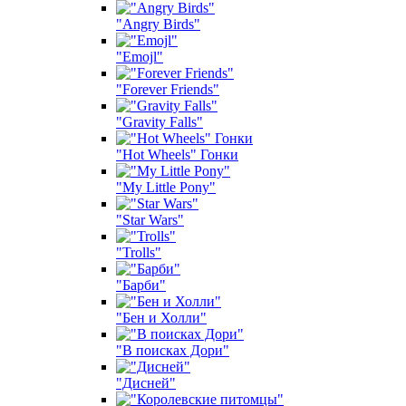
"Angry Birds"
"Emojl"
"Forever Friends"
"Gravity Falls"
"Hot Wheels" Гонки
"My Little Pony"
"Star Wars"
"Trolls"
"Барби"
"Бен и Холли"
"В поисках Дори"
"Дисней"