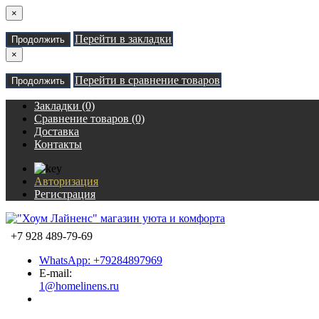
×
Перейти в закладки
Продолжить
×
Перейти в сравнение товаров
Продолжить
Закладки (0)
Сравнение товаров (0)
Доставка
Контакты
Авторизация
Регистрация
+7 928 489-79-69
WhatsApp: +79284897969
E-mail:
1@homelinens.ru