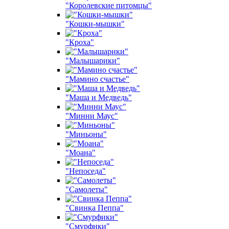
"Королевские питомцы"
"Кошки-мышки"
"Кроха"
"Малышарики"
"Мамино счастье"
"Маша и Медведь"
"Минни Маус"
"Миньоны"
"Моана"
"Непоседа"
"Самолеты"
"Свинка Пеппа"
"Смурфики"