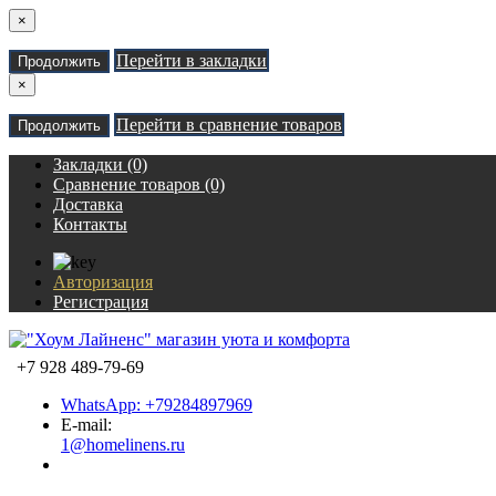
×
Перейти в закладки
Продолжить
×
Перейти в сравнение товаров
Продолжить
Закладки (0)
Сравнение товаров (0)
Доставка
Контакты
Авторизация
Регистрация
+7 928 489-79-69
WhatsApp: +79284897969
E-mail:
1@homelinens.ru