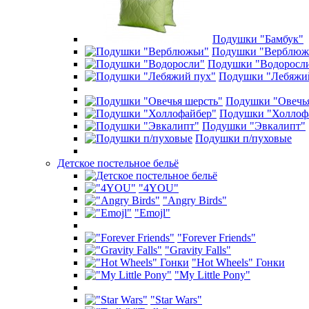
Подушки "Бамбук"
Подушки "Верблюж
Подушки "Водоросл
Подушки "Лебяжи
Подушки "Овечья
Подушки "Холлоф
Подушки "Эвкалипт"
Подушки п/пуховые
Детское постельное бельё
"4YOU"
"Angry Birds"
"Emojl"
"Forever Friends"
"Gravity Falls"
"Hot Wheels" Гонки
"My Little Pony"
"Star Wars"