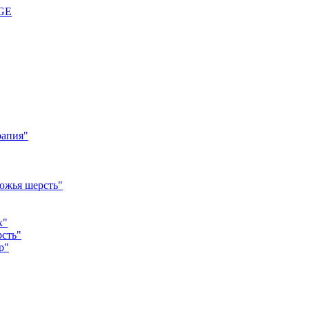
GE
рапия"
южья шерсть"
х"
рсть"
р"