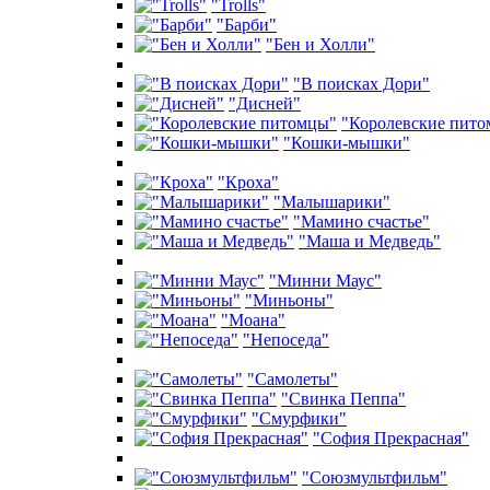
"Trolls"
"Барби"
"Бен и Холли"
"В поисках Дори"
"Дисней"
"Королевские пит
"Кошки-мышки"
"Кроха"
"Малышарики"
"Мамино счастье"
"Маша и Медведь"
"Минни Маус"
"Миньоны"
"Моана"
"Непоседа"
"Самолеты"
"Свинка Пеппа"
"Смурфики"
"София Прекрасная"
"Союзмультфильм"