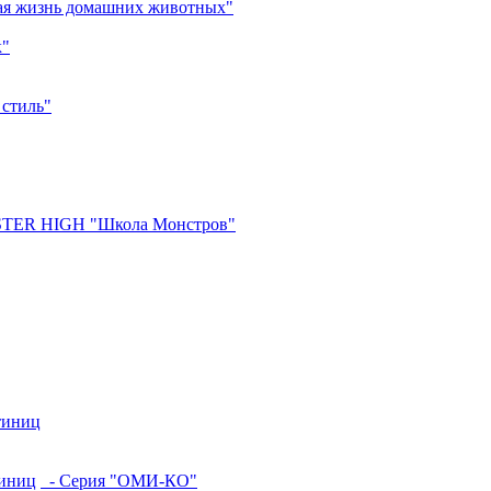
ая жизнь домашних животных"
к"
 стиль"
ER HIGH "Школа Монстров"
тиниц
тиниц
- Серия "ОМИ-КО"