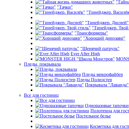
"Тайн
"Тачки"
"Тинейджер. Василё
"Тинейджер. Дисней"
"Тинейджер. Твой
"Трансформеры"
"Хороший динозавр"
"Щенячий патруль"
Ever After High
MONST
Пледы, покрывала
Пледы микрофайбер
Пледы Полиэстер
Покрывала "Лаванда"
Все для гостиниц
Одноразовые тапочки
Полотенца для гос
Постельное белье
Косметика для гос