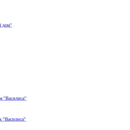
 дом"
м "Василиса"
к "Василиса"