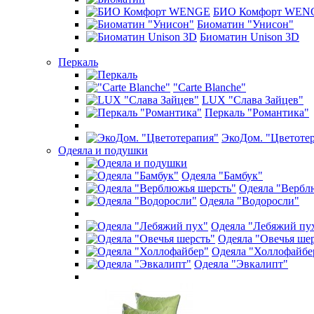
БИО Комфорт WEN
Биоматин "Унисон"
Биоматин Unison 3D
Перкаль
"Carte Blanche"
LUX "Слава Зайцев"
Перкаль "Романтика"
ЭкоДом. "Цветоте
Одеяла и подушки
Одеяла "Бамбук"
Одеяла "Вербл
Одеяла "Водоросли"
Одеяла "Лебяжий пу
Одеяла "Овечья ше
Одеяла "Холлофайбе
Одеяла "Эвкалипт"