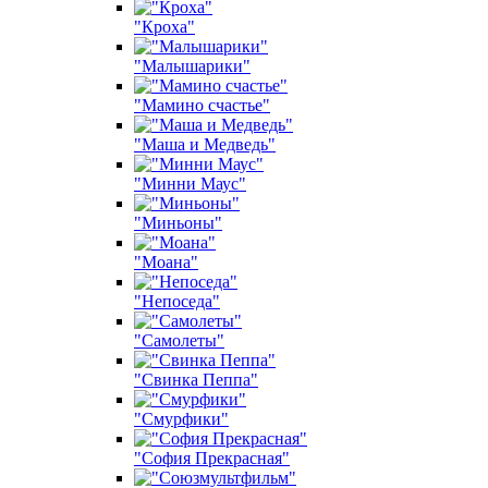
"Кроха"
"Малышарики"
"Мамино счастье"
"Маша и Медведь"
"Минни Маус"
"Миньоны"
"Моана"
"Непоседа"
"Самолеты"
"Свинка Пеппа"
"Смурфики"
"София Прекрасная"