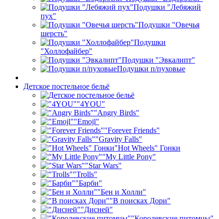
Подушки "Лебяжий
пух"
Подушки "Овечья
шерсть"
Подушки
"Холлофайбер"
Подушки "Эвкалипт"
Подушки п/пуховые
Детское постельное бельё
"4YOU"
"Angry Birds"
"Emojl"
"Forever Friends"
"Gravity Falls"
"Hot Wheels" Гонки
"My Little Pony"
"Star Wars"
"Trolls"
"Барби"
"Бен и Холли"
"В поисках Дори"
"Дисней"
"Королевские питомцы"