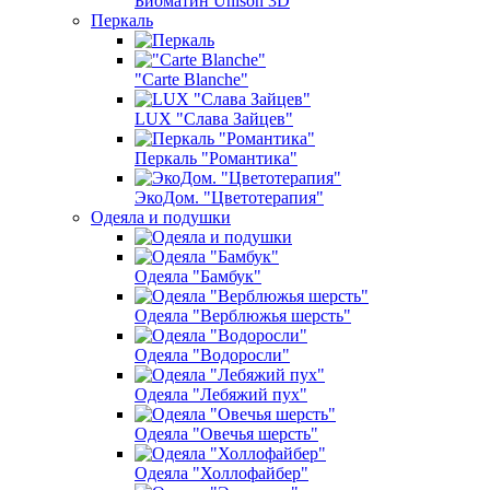
Биоматин Unison 3D
Перкаль
"Carte Blanche"
LUX "Слава Зайцев"
Перкаль "Романтика"
ЭкоДом. "Цветотерапия"
Одеяла и подушки
Одеяла "Бамбук"
Одеяла "Верблюжья шерсть"
Одеяла "Водоросли"
Одеяла "Лебяжий пух"
Одеяла "Овечья шерсть"
Одеяла "Холлофайбер"