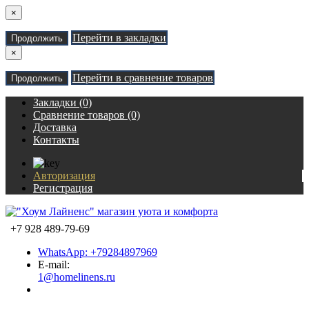
×
Перейти в закладки
Продолжить
×
Перейти в сравнение товаров
Продолжить
Закладки (0)
Сравнение товаров (0)
Доставка
Контакты
Авторизация
Регистрация
+7 928 489-79-69
WhatsApp: +79284897969
E-mail:
1@homelinens.ru