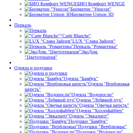
БИО Комфорт WENGE
Биоматин "Унисон"
Биоматин Unison 3D
Перкаль
"Carte Blanche"
LUX "Слава Зайцев"
Перкаль "Романтика"
ЭкоДом.
"Цветотерапия"
Одеяла и подушки
Одеяла "Бамбук"
Одеяла "Верблюжья
шерсть"
Одеяла "Водоросли"
Одеяла "Лебяжий пух"
Одеяла "Овечья шерсть"
Одеяла "Холлофайбер"
Одеяла "Эвкалипт"
Подушки "Бамбук"
Подушки "Верблюжьи"
Подушки "Водоросли"