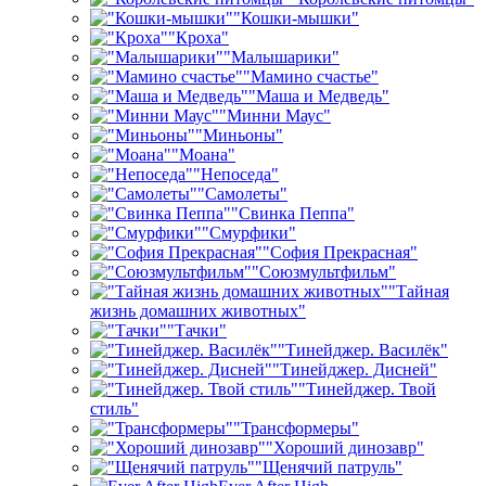
"Кошки-мышки"
"Кроха"
"Малышарики"
"Мамино счастье"
"Маша и Медведь"
"Минни Маус"
"Миньоны"
"Моана"
"Непоседа"
"Самолеты"
"Свинка Пеппа"
"Смурфики"
"София Прекрасная"
"Союзмультфильм"
"Тайная
жизнь домашних животных"
"Тачки"
"Тинейджер. Василёк"
"Тинейджер. Дисней"
"Тинейджер. Твой
стиль"
"Трансформеры"
"Хороший динозавр"
"Щенячий патруль"