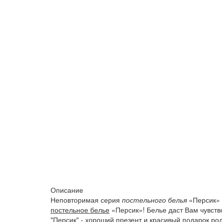
Описание
Неповторимая серия
постельного белья
«Персик» 
постельное белье
«Персик»! Белье даст Вам чувств
"Персик" - хороший презент и красивый подарок р