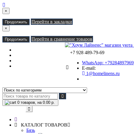
×
Перейти в закладки
Продолжить
×
Перейти в сравнение товаров
Продолжить
Закладки (0)
+7 928 489-79-69
Сравнение товаров (0)
Доставка
WhatsApp: +79284897969
Контакты
E-mail:
1@homelinens.ru
0
товаров, на 0.00 р.
Категории
КАТАЛОГ ТОВАРОВ
Бязь