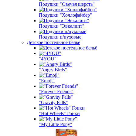
Подушки "Овечья шерсть"
Подушки "Холлофайбер"
Подушки "Эвкалипт"
Подушки п/пуховые
Детское постельное бельё
"4YOU"
"Angry Birds"
"Emojl"
"Forever Friends"
"Gravity Falls"
"Hot Wheels" Гонки
"My Little Pony"