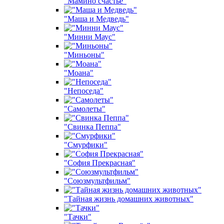
"Мамино счастье"
"Маша и Медведь"
"Минни Маус"
"Миньоны"
"Моана"
"Непоседа"
"Самолеты"
"Свинка Пеппа"
"Смурфики"
"София Прекрасная"
"Союзмультфильм"
"Тайная жизнь домашних животных"
"Тачки"