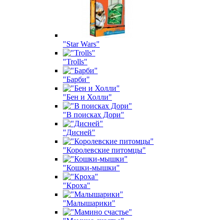
"Star Wars"
"Trolls"
"Барби"
"Бен и Холли"
"В поисках Дори"
"Дисней"
"Королевские питомцы"
"Кошки-мышки"
"Кроха"
"Малышарики"