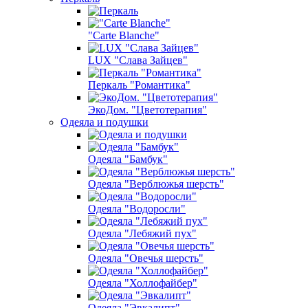
"Carte Blanche"
LUX "Слава Зайцев"
Перкаль "Романтика"
ЭкоДом. "Цветотерапия"
Одеяла и подушки
Одеяла "Бамбук"
Одеяла "Верблюжья шерсть"
Одеяла "Водоросли"
Одеяла "Лебяжий пух"
Одеяла "Овечья шерсть"
Одеяла "Холлофайбер"
Одеяла "Эвкалипт"