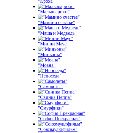
"Кроха"
"Малышарики"
"Мамино счастье"
"Маша и Медведь"
"Минни Маус"
"Миньоны"
"Моана"
"Непоседа"
"Самолеты"
"Свинка Пеппа"
"Смурфики"
"София Прекрасная"
"Союзмультфильм"