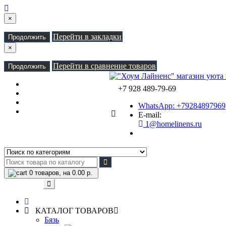
×
Перейти в закладки
Продолжить
×
Перейти в сравнение товаров
Продолжить
Закладки (0)
+7 928 489-79-69
Сравнение товаров (0)
Доставка
WhatsApp: +79284897969
Контакты
E-mail:
1@homelinens.ru
0
товаров, на 0.00 р.
Категории
КАТАЛОГ ТОВАРОВ
Бязь