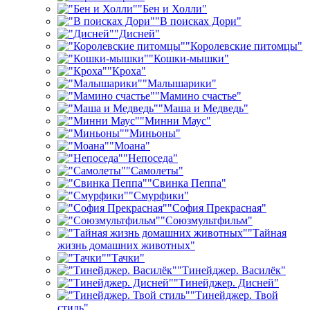
"Бен и Холли"
"В поисках Дори"
"Дисней"
"Королевские питомцы"
"Кошки-мышки"
"Кроха"
"Малышарики"
"Мамино счастье"
"Маша и Медведь"
"Минни Маус"
"Миньоны"
"Моана"
"Непоседа"
"Самолеты"
"Свинка Пеппа"
"Смурфики"
"София Прекрасная"
"Союзмультфильм"
"Тайная
жизнь домашних животных"
"Тачки"
"Тинейджер. Василёк"
"Тинейджер. Дисней"
"Тинейджер. Твой
стиль"