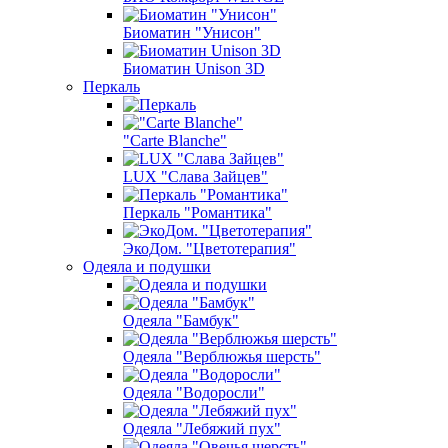
Биоматин "Унисон"
Биоматин Unison 3D
Перкаль
"Carte Blanche"
LUX "Слава Зайцев"
Перкаль "Романтика"
ЭкоДом. "Цветотерапия"
Одеяла и подушки
Одеяла "Бамбук"
Одеяла "Верблюжья шерсть"
Одеяла "Водоросли"
Одеяла "Лебяжий пух"