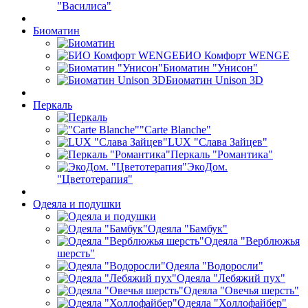
"Василиса"
Биоматин
БИО Комфорт WENGE
Биоматин "Унисон"
Биоматин Unison 3D
Перкаль
"Carte Blanche"
LUX "Слава Зайцев"
Перкаль "Романтика"
ЭкоДом.
"Цветотерапия"
Одеяла и подушки
Одеяла "Бамбук"
Одеяла "Верблюжья
шерсть"
Одеяла "Водоросли"
Одеяла "Лебяжий пух"
Одеяла "Овечья шерсть"
Одеяла "Холлофайбер"