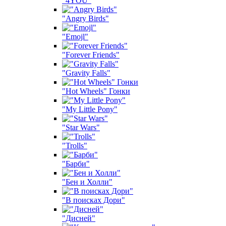
"4YOU"
"Angry Birds"
"Emojl"
"Forever Friends"
"Gravity Falls"
"Hot Wheels" Гонки
"My Little Pony"
"Star Wars"
"Trolls"
"Барби"
"Бен и Холли"
"В поисках Дори"
"Дисней"