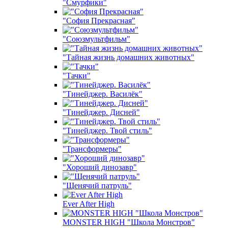
"Смурфики"
"София Прекрасная"
"Союзмультфильм"
"Тайная жизнь домашних животных"
"Тачки"
"Тинейджер. Василёк"
"Тинейджер. Дисней"
"Тинейджер. Твой стиль"
"Трансформеры"
"Хороший динозавр"
"Щенячий патруль"
Ever After High
MONSTER HIGH "Школа Монстров"