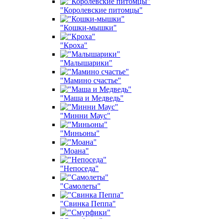
"Королевские питомцы"
"Кошки-мышки"
"Кроха"
"Малышарики"
"Мамино счастье"
"Маша и Медведь"
"Минни Маус"
"Миньоны"
"Моана"
"Непоседа"
"Самолеты"
"Свинка Пеппа"